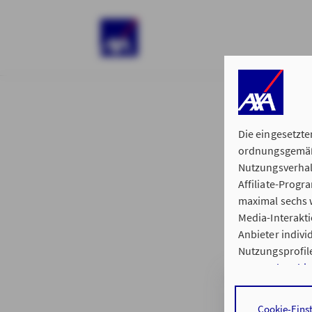
)
Die eingesetzte
ordnungsgemäße
Nutzungsverhal
Affiliate-Prog
§ 15 der 
maximal sechs w
Media-Interakt
Anbieter indiv
Nutzungsprofile
Datenschutzhi
Generalvertretu
Durch den Klick
Cookie-Eins