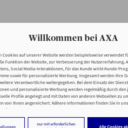
Willkommen bei AXA
n Cookies auf unserer Website werden beispielsweise verwendet fü
Erstinformation
 Funktion der Website, zur Verbesserung der Nutzererfahrung, 
tens, Social Media-Interaktionen, für das Kunde wirbt Kunde-Pro
ramme sowie für personalisierte Werbung. Insgesamt werden Ihre D
Verordnung über die Versicherungsvermitt
eitere Verantwortliche weitergegeben. Bei dem Einsatz der Dienste
beratung (VersVermV)
ionen und personalisierte Werbung werden regelmäßig durch den 
iduelle Profile angelegt und mit Daten von anderen Webseiten zu 
n von Ihnen angereichert. Nähere Informationen finden Sie in un
nweisen
.
ng Bianca Schneider in Konstanz :
 auf „Alle Cookies akzeptieren" stimmen Sie für alle nicht technisc
nur mit erforderlichen
Alle Cookies a
tellungen