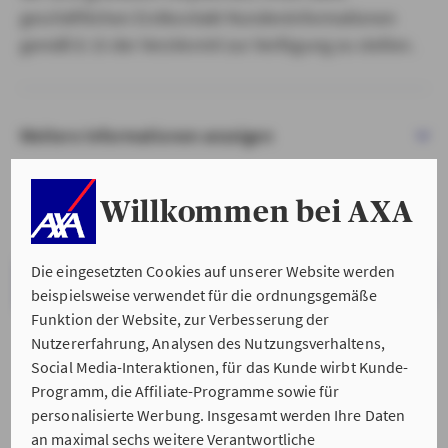
geschäftlichen Erstkontakt Kundeninformationen
gemäß § 15 der VersVermV zur Verfügung zu stellen.
Weitere Informationen anzeigen
Willkommen bei AXA
Die eingesetzten Cookies auf unserer Website werden
VERSTANDEN & WEITER
beispielsweise verwendet für die ordnungsgemäße
Funktion der Website, zur Verbesserung der
Nutzererfahrung, Analysen des Nutzungsverhaltens,
Social Media-Interaktionen, für das Kunde wirbt Kunde-
Programm, die Affiliate-Programme sowie für
personalisierte Werbung. Insgesamt werden Ihre Daten
an maximal sechs weitere Verantwortliche