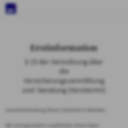
)
Erstinformation
§ 15 der Verordnung über
die
Versicherungsvermittlung
und -beratung (VersVermV)
Generalvertretung Oliver Ciesielski in Reinbek :
Wir sind gesetzlich verpflichtet, Ihnen beim