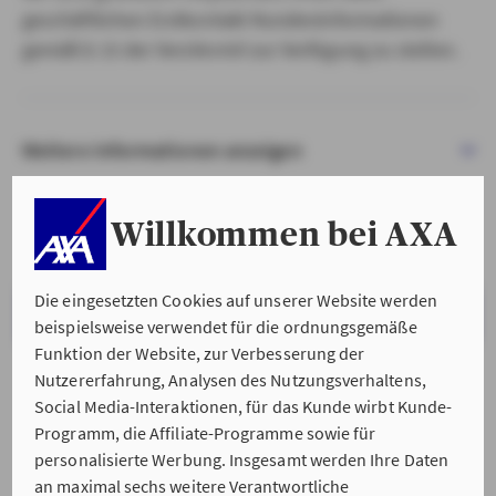
geschäftlichen Erstkontakt Kundeninformationen
gemäß § 15 der VersVermV zur Verfügung zu stellen.
Weitere Informationen anzeigen
Willkommen bei AXA
Die eingesetzten Cookies auf unserer Website werden
VERSTANDEN & WEITER
beispielsweise verwendet für die ordnungsgemäße
Funktion der Website, zur Verbesserung der
Nutzererfahrung, Analysen des Nutzungsverhaltens,
Social Media-Interaktionen, für das Kunde wirbt Kunde-
Programm, die Affiliate-Programme sowie für
personalisierte Werbung. Insgesamt werden Ihre Daten
an maximal sechs weitere Verantwortliche