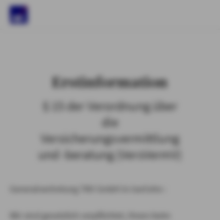
)
Erstinformation
§ 15 der Verordnung über
die
Versicherungsvermittlung
und -beratung (VersVermV)
Generalvertretung TKV GmbH in Iserlohn :
Wir sind gesetzlich verpflichtet, Ihnen beim