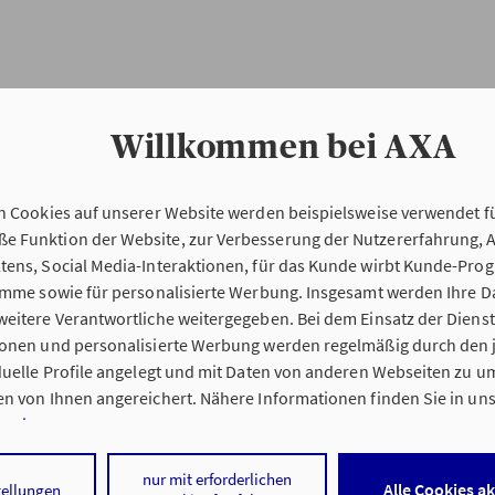
Willkommen bei AXA
n Cookies auf unserer Website werden beispielsweise verwendet fü
Erstinformation
 Funktion der Website, zur Verbesserung der Nutzererfahrung, 
tens, Social Media-Interaktionen, für das Kunde wirbt Kunde-Pro
ramme sowie für personalisierte Werbung. Insgesamt werden Ihre D
Verordnung über die Versicherungsvermitt
eitere Verantwortliche weitergegeben. Bei dem Einsatz der Dienste
beratung (VersVermV)
ionen und personalisierte Werbung werden regelmäßig durch den 
iduelle Profile angelegt und mit Daten von anderen Webseiten zu 
n von Ihnen angereichert. Nähere Informationen finden Sie in un
nweisen
.
tung Michael Feldmann in Chemnitz :
 auf „Alle Cookies akzeptieren" stimmen Sie für alle nicht technisc
nur mit erforderlichen
Alle Cookies a
tellungen