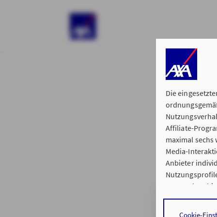
)
Die eingesetzte
ordnungsgemäße
Nutzungsverhal
Affiliate-Prog
§ 15 der 
maximal sechs w
Media-Interakt
Anbieter indiv
Nutzungsprofile
Datenschutzhi
Regionalvertre
Durch den Klick
Cookie-Eins