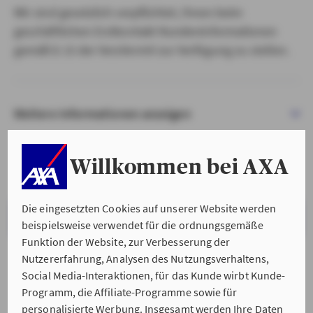
Wir sind gesetzlich verpflichtet, Ihnen beim
geschäftlichen Erstkontakt Kundeninformationen
gemäß § 15 der VersVermV zur Verfügung zu stellen.
Weitere Informationen anzeigen
Willkommen bei AXA
Die eingesetzten Cookies auf unserer Website werden
VERSTANDEN & WEITER
beispielsweise verwendet für die ordnungsgemäße
Funktion der Website, zur Verbesserung der
Nutzererfahrung, Analysen des Nutzungsverhaltens,
Social Media-Interaktionen, für das Kunde wirbt Kunde-
Programm, die Affiliate-Programme sowie für
personalisierte Werbung. Insgesamt werden Ihre Daten