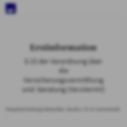
)
Erstinformation
§ 15 der Verordnung über
die
Versicherungsvermittlung
und -beratung (VersVermV)
Hauptvertretung Sebastian Jacob e. K. in Lennestadt
: