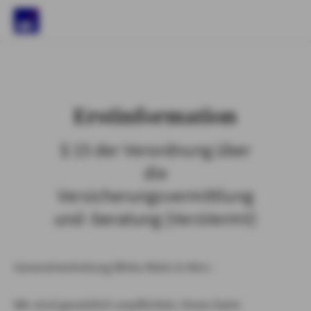
)
Erstinformation
§ 15 der Verordnung über
die
Versicherungsvermittlung
und -beratung (VersVermV)
Generalvertretung Mirko Klein in Kirn :
Wir sind gesetzlich verpflichtet, Ihnen beim