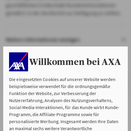
geschäftlichen Erstkontakt Kundeninformationen
gemäß § 15 der VersVermV zur Verfügung zu stellen.
Weitere Informationen anzeigen
Willkommen bei AXA
Die eingesetzten Cookies auf unserer Website werden
VERSTANDEN & WEITER
beispielsweise verwendet für die ordnungsgemäße
Funktion der Website, zur Verbesserung der
Nutzererfahrung, Analysen des Nutzungsverhaltens,
Social Media-Interaktionen, für das Kunde wirbt Kunde-
Programm, die Affiliate-Programme sowie für
personalisierte Werbung. Insgesamt werden Ihre Daten
an maximal sechs weitere Verantwortliche