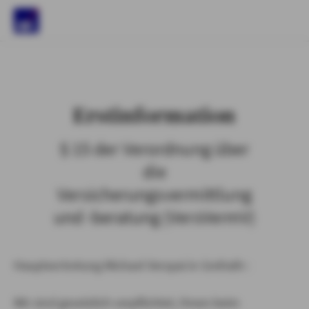
)
Erstinformation
§ 15 der Verordnung über
die
Versicherungsvermittlung
und -beratung (VersVermV)
Hauptvertretung Michael Verspai in Grefrath :
Wir sind gesetzlich verpflichtet, Ihnen beim