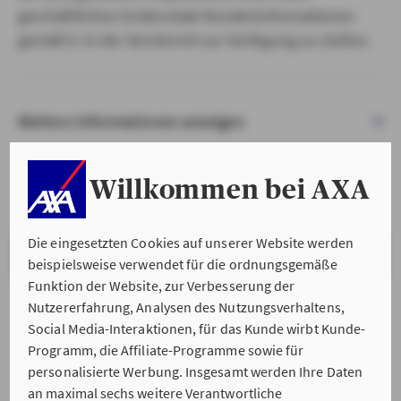
geschäftlichen Erstkontakt Kundeninformationen
gemäß § 15 der VersVermV zur Verfügung zu stellen.
Weitere Informationen anzeigen
Willkommen bei AXA
Die eingesetzten Cookies auf unserer Website werden
VERSTANDEN & WEITER
beispielsweise verwendet für die ordnungsgemäße
Funktion der Website, zur Verbesserung der
Nutzererfahrung, Analysen des Nutzungsverhaltens,
Social Media-Interaktionen, für das Kunde wirbt Kunde-
Programm, die Affiliate-Programme sowie für
personalisierte Werbung. Insgesamt werden Ihre Daten
an maximal sechs weitere Verantwortliche