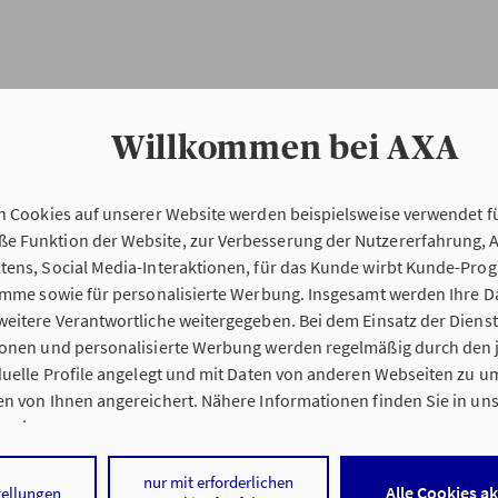
Willkommen bei AXA
n Cookies auf unserer Website werden beispielsweise verwendet fü
Erstinformation
 Funktion der Website, zur Verbesserung der Nutzererfahrung, 
tens, Social Media-Interaktionen, für das Kunde wirbt Kunde-Pro
ramme sowie für personalisierte Werbung. Insgesamt werden Ihre D
Verordnung über die Versicherungsvermitt
eitere Verantwortliche weitergegeben. Bei dem Einsatz der Dienste
beratung (VersVermV)
ionen und personalisierte Werbung werden regelmäßig durch den 
iduelle Profile angelegt und mit Daten von anderen Webseiten zu 
n von Ihnen angereichert. Nähere Informationen finden Sie in un
nweisen
.
 Michael Verspai in Grefrath :
 auf „Alle Cookies akzeptieren" stimmen Sie für alle nicht technisc
nur mit erforderlichen
Alle Cookies a
tellungen