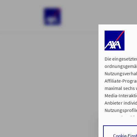
)
Die eingesetzte
ordnungsgemäße
Nutzungsverhal
Affiliate-Prog
§ 15 der 
maximal sechs w
Media-Interakt
Anbieter indiv
Nutzungsprofile
Datenschutzhi
Hauptvertretung
Durch den Klick
Cookie-Eins