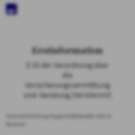
)
Erstinformation
§ 15 der Verordnung über
die
Versicherungsvermittlung
und -beratung (VersVermV)
Generalvertretung Hoppe & Waskewitz oHG in
Rostock :