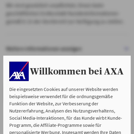
Wir sind gesetzlich verpflichtet, Ihnen beim
geschäftlichen Erstkontakt Kundeninformationen
gemäß § 15 der VersVermV zur Verfügung zu stellen.
Weitere Informationen anzeigen
Willkommen bei AXA
Die eingesetzten Cookies auf unserer Website werden
VERSTANDEN & WEITER
beispielsweise verwendet für die ordnungsgemäße
Funktion der Website, zur Verbesserung der
Nutzererfahrung, Analysen des Nutzungsverhaltens,
Social Media-Interaktionen, für das Kunde wirbt Kunde-
Programm, die Affiliate-Programme sowie für
personalisierte Werbung. Insgesamt werden Ihre Daten