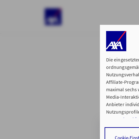
)
Die eingesetzte
ordnungsgemäße
Nutzungsverhal
Affiliate-Prog
§ 15 der 
maximal sechs w
Media-Interakt
Anbieter indiv
Nutzungsprofile
Datenschutzhi
Generalvertretu
Durch den Klick
Cookie-Eins