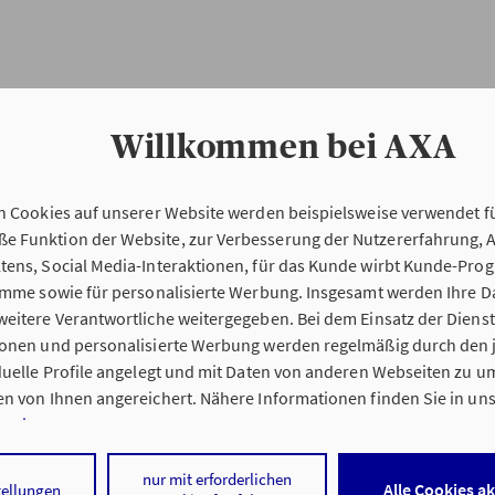
Willkommen bei AXA
n Cookies auf unserer Website werden beispielsweise verwendet fü
Erstinformation
 Funktion der Website, zur Verbesserung der Nutzererfahrung, 
tens, Social Media-Interaktionen, für das Kunde wirbt Kunde-Pro
ramme sowie für personalisierte Werbung. Insgesamt werden Ihre D
Verordnung über die Versicherungsvermitt
eitere Verantwortliche weitergegeben. Bei dem Einsatz der Dienste
beratung (VersVermV)
ionen und personalisierte Werbung werden regelmäßig durch den 
iduelle Profile angelegt und mit Daten von anderen Webseiten zu 
n von Ihnen angereichert. Nähere Informationen finden Sie in un
nweisen
.
ng Miriam Haag in Augsburg :
 auf „Alle Cookies akzeptieren" stimmen Sie für alle nicht technisc
nur mit erforderlichen
Alle Cookies a
tellungen