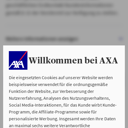
geschäftlichen Erstkontakt Kundeninformationen
gemäß § 15 der VersVermV zur Verfügung zu stellen.
Weitere Informationen anzeigen
Willkommen bei AXA
Die eingesetzten Cookies auf unserer Website werden
VERSTANDEN & WEITER
beispielsweise verwendet für die ordnungsgemäße
Funktion der Website, zur Verbesserung der
Nutzererfahrung, Analysen des Nutzungsverhaltens,
Social Media-Interaktionen, für das Kunde wirbt Kunde-
Programm, die Affiliate-Programme sowie für
personalisierte Werbung. Insgesamt werden Ihre Daten
an maximal sechs weitere Verantwortliche