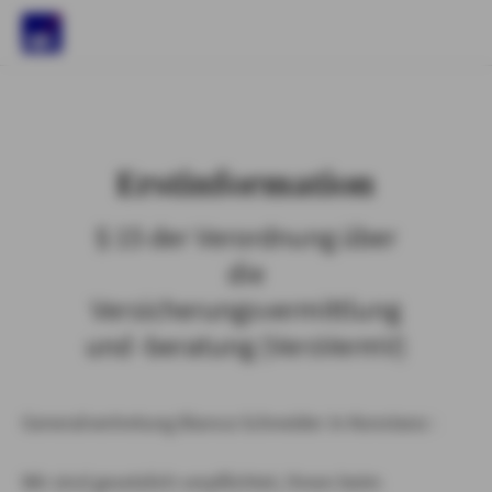
)
Erstinformation
§ 15 der Verordnung über
die
Versicherungsvermittlung
und -beratung (VersVermV)
Generalvertretung Bianca Schneider in Konstanz :
Wir sind gesetzlich verpflichtet, Ihnen beim