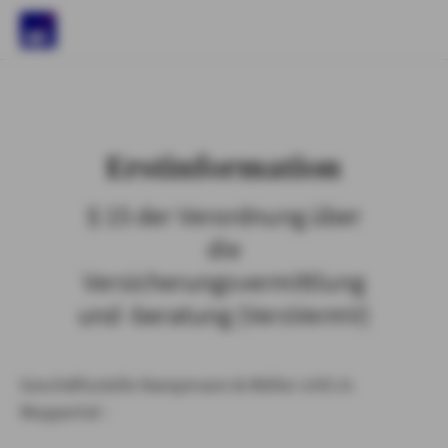
)
Erstinformation
§ 15 der Verordnung über
die
Versicherungsvermittlung
und -beratung (VersVermV)
Geschäftsstelle Kampmann & Müller oHG in
Wuppertal :