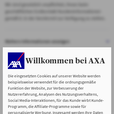
Wir sind gesetzlich verpflichtet, Ihnen beim
geschäftlichen Erstkontakt Kundeninformationen
gemäß § 15 der VersVermV zur Verfügung zu stellen.
Weitere Informationen anzeigen
Willkommen bei AXA
Die eingesetzten Cookies auf unserer Website werden
VERSTANDEN & WEITER
beispielsweise verwendet für die ordnungsgemäße
Funktion der Website, zur Verbesserung der
Nutzererfahrung, Analysen des Nutzungsverhaltens,
Social Media-Interaktionen, für das Kunde wirbt Kunde-
Programm, die Affiliate-Programme sowie für
personalisierte Werbung. Insgesamt werden Ihre Daten