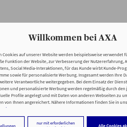
Willkommen bei AXA
n Cookies auf unserer Website werden beispielsweise verwendet fü
Erstinformation
 Funktion der Website, zur Verbesserung der Nutzererfahrung, 
tens, Social Media-Interaktionen, für das Kunde wirbt Kunde-Pro
ramme sowie für personalisierte Werbung. Insgesamt werden Ihre D
Verordnung über die Versicherungsvermitt
eitere Verantwortliche weitergegeben. Bei dem Einsatz der Dienste
beratung (VersVermV)
ionen und personalisierte Werbung werden regelmäßig durch den 
iduelle Profile angelegt und mit Daten von anderen Webseiten zu 
n von Ihnen angereichert. Nähere Informationen finden Sie in un
nweisen
.
g Philipp Nattermann in Korschenbroich :
 auf „Alle Cookies akzeptieren" stimmen Sie für alle nicht technisc
nur mit erforderlichen
Alle Cookies a
tellungen