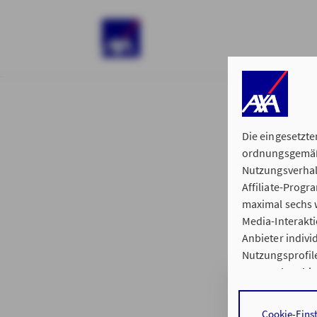
)
Die eingesetzte
ordnungsgemäße
Nutzungsverhal
Affiliate-Prog
§ 15 der 
maximal sechs w
Media-Interakt
Anbieter indiv
Nutzungsprofile
Datenschutzhi
Hauptvertretun
Durch den Klick
Cookie-Eins