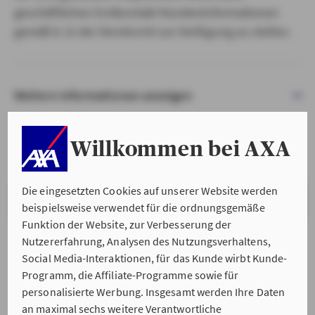
geschäftlichen Erstkontakt Kundeninformationen
gemäß § 15 der VersVermV zur Verfügung zu stellen.
Weitere Informationen anzeigen
Willkommen bei AXA
Die eingesetzten Cookies auf unserer Website werden
VERSTANDEN & WEITER
beispielsweise verwendet für die ordnungsgemäße
Funktion der Website, zur Verbesserung der
Nutzererfahrung, Analysen des Nutzungsverhaltens,
Social Media-Interaktionen, für das Kunde wirbt Kunde-
Programm, die Affiliate-Programme sowie für
personalisierte Werbung. Insgesamt werden Ihre Daten
an maximal sechs weitere Verantwortliche