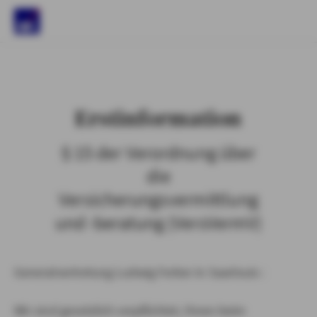
)
Erstinformation
§ 15 der Verordnung über
die
Versicherungsvermittlung
und -beratung (VersVermV)
Generalvertretung Ludwig Ferber in Saarlouis :
Wir sind gesetzlich verpflichtet, Ihnen beim