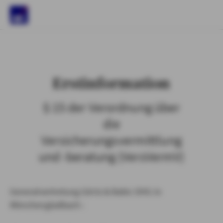
)
Erstinformation
§ 15 der Verordnung über
die
Versicherungsvermittlung
und -beratung (VersVermV)
Generalvertretung Görtz & Babic OHG in
Mönchengladbach :