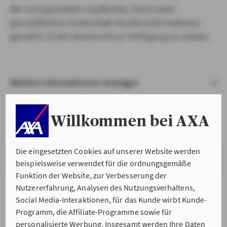
Wir sind gesetzlich verpflichtet, Ihnen beim
geschäftlichen Erstkontakt Kundeninformationen
gemäß § 15 der VersVermV zur Verfügung zu stellen.
Weitere Informationen anzeigen
Willkommen bei AXA
Die eingesetzten Cookies auf unserer Website werden
VERSTANDEN & WEITER
beispielsweise verwendet für die ordnungsgemäße
Funktion der Website, zur Verbesserung der
Nutzererfahrung, Analysen des Nutzungsverhaltens,
Social Media-Interaktionen, für das Kunde wirbt Kunde-
Programm, die Affiliate-Programme sowie für
personalisierte Werbung. Insgesamt werden Ihre Daten