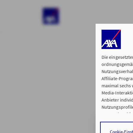
)
Die eingesetzte
ordnungsgemäße
Nutzungsverhal
Affiliate-Prog
§ 15 der 
maximal sechs w
Media-Interakt
Anbieter indiv
Nutzungsprofile
Datenschutzhi
Generalvertretu
Durch den Klick
Cookie-Eins