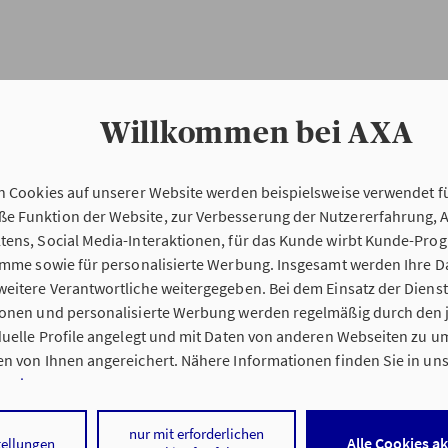
Willkommen bei AXA
n Cookies auf unserer Website werden beispielsweise verwendet fü
Erstinformation
 Funktion der Website, zur Verbesserung der Nutzererfahrung, 
tens, Social Media-Interaktionen, für das Kunde wirbt Kunde-Pro
ramme sowie für personalisierte Werbung. Insgesamt werden Ihre D
Verordnung über die Versicherungsvermitt
eitere Verantwortliche weitergegeben. Bei dem Einsatz der Dienste
beratung (VersVermV)
ionen und personalisierte Werbung werden regelmäßig durch den 
iduelle Profile angelegt und mit Daten von anderen Webseiten zu 
n von Ihnen angereichert. Nähere Informationen finden Sie in un
nweisen
.
ng Stefanie Eichinger in Fürstenfeldbruck :
 auf „Alle Cookies akzeptieren" stimmen Sie für alle nicht technisc
nur mit erforderlichen
Alle Cookies a
tellungen