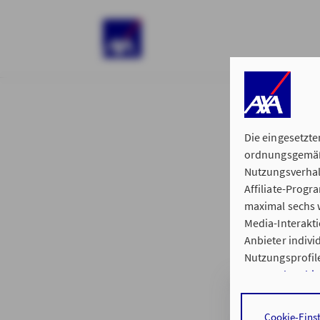
)
Die eingesetzte
ordnungsgemäße
Nutzungsverhal
Affiliate-Prog
§ 15 der 
maximal sechs w
Media-Interakt
Anbieter indiv
Nutzungsprofile
Datenschutzhi
Generalvertretu
Durch den Klick
Cookie-Eins