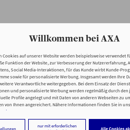
Willkommen bei AXA
n Cookies auf unserer Website werden beispielsweise verwendet fü
Erstinformation
 Funktion der Website, zur Verbesserung der Nutzererfahrung, 
tens, Social Media-Interaktionen, für das Kunde wirbt Kunde-Pro
ramme sowie für personalisierte Werbung. Insgesamt werden Ihre D
Verordnung über die Versicherungsvermitt
eitere Verantwortliche weitergegeben. Bei dem Einsatz der Dienste
beratung (VersVermV)
ionen und personalisierte Werbung werden regelmäßig durch den 
iduelle Profile angelegt und mit Daten von anderen Webseiten zu 
n von Ihnen angereichert. Nähere Informationen finden Sie in un
nweisen
.
ng Christian Hennig in Schwelm :
 auf „Alle Cookies akzeptieren" stimmen Sie für alle nicht technisc
nur mit erforderlichen
Alle Cookies a
tellungen