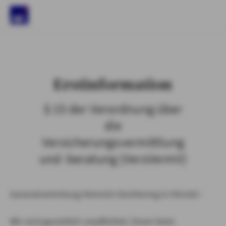
)
Erstinformation
§ 15 der Verordnung über
die
Versicherungsvermittlung
und -beratung (VersVermV)
Generalvertretung Heinrich Oechtering in Hörstel :
Wir sind gesetzlich verpflichtet, Ihnen beim