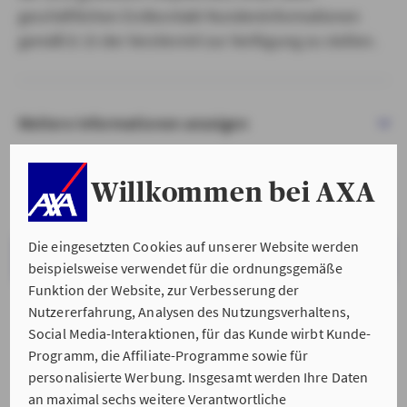
geschäftlichen Erstkontakt Kundeninformationen
gemäß § 15 der VersVermV zur Verfügung zu stellen.
Weitere Informationen anzeigen
Willkommen bei AXA
Die eingesetzten Cookies auf unserer Website werden
VERSTANDEN & WEITER
beispielsweise verwendet für die ordnungsgemäße
Funktion der Website, zur Verbesserung der
Nutzererfahrung, Analysen des Nutzungsverhaltens,
Social Media-Interaktionen, für das Kunde wirbt Kunde-
Programm, die Affiliate-Programme sowie für
personalisierte Werbung. Insgesamt werden Ihre Daten
an maximal sechs weitere Verantwortliche