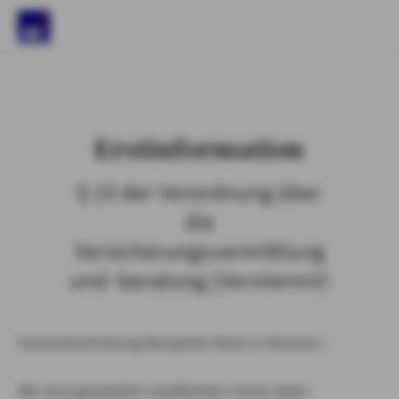
)
Erstinformation
§ 15 der Verordnung über
die
Versicherungsvermittlung
und -beratung (VersVermV)
Generalvertretung Benjamin Kück in Bremen :
Wir sind gesetzlich verpflichtet, Ihnen beim