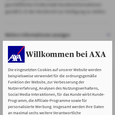
geschäftlichen Erstkontakt Kundeninformationen
gemäß § 15 der VersVermV zur Verfügung zu stellen.
Weitere Informationen anzeigen
Willkommen bei AXA
Die eingesetzten Cookies auf unserer Website werden
VERSTANDEN & WEITER
beispielsweise verwendet für die ordnungsgemäße
Funktion der Website, zur Verbesserung der
Nutzererfahrung, Analysen des Nutzungsverhaltens,
Social Media-Interaktionen, für das Kunde wirbt Kunde-
Programm, die Affiliate-Programme sowie für
personalisierte Werbung. Insgesamt werden Ihre Daten
an maximal sechs weitere Verantwortliche