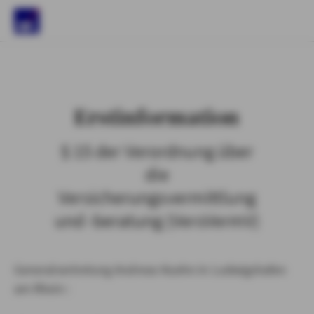
)
Erstinformation
§ 15 der Verordnung über
die
Versicherungsvermittlung
und -beratung (VersVermV)
Generalvertretung Andreas Kuehn in Ludwigshafen
am Rhein :