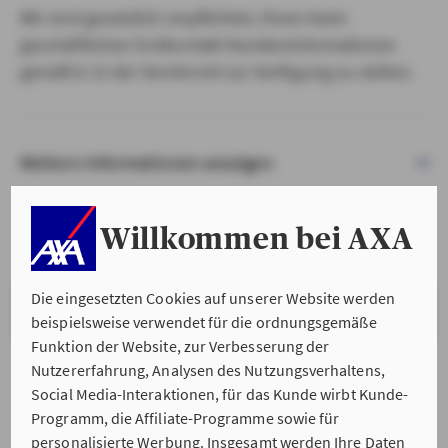
Wir sind gesetzlich verpflichtet, Ihnen beim
geschäftlichen Erstkontakt Kundeninformationen
gemäß § 15 der VersVermV zur Verfügung zu stellen.
Weitere Informationen anzeigen
Willkommen bei AXA
Die eingesetzten Cookies auf unserer Website werden
VERSTANDEN & WEITER
beispielsweise verwendet für die ordnungsgemäße
Funktion der Website, zur Verbesserung der
Nutzererfahrung, Analysen des Nutzungsverhaltens,
Social Media-Interaktionen, für das Kunde wirbt Kunde-
Programm, die Affiliate-Programme sowie für
personalisierte Werbung. Insgesamt werden Ihre Daten