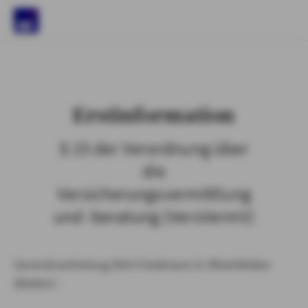
)
Erstinformation
§ 15 der Verordnung über
die
Versicherungsvermittlung
und -beratung (VersVermV)
Generalvertretung Dirk Friedmann in Rheinfelden
(Baden) :