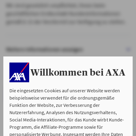
Wir sind gesetzlich verpflichtet, Ihnen beim
geschäftlichen Erstkontakt Kundeninformationen
gemäß § 15 der VersVermV zur Verfügung zu stellen.
Weitere Informationen anzeigen
Willkommen bei AXA
Die eingesetzten Cookies auf unserer Website werden
VERSTANDEN & WEITER
beispielsweise verwendet für die ordnungsgemäße
Funktion der Website, zur Verbesserung der
Nutzererfahrung, Analysen des Nutzungsverhaltens,
Social Media-Interaktionen, für das Kunde wirbt Kunde-
Programm, die Affiliate-Programme sowie für
personalisierte Werbung. Insgesamt werden Ihre Daten