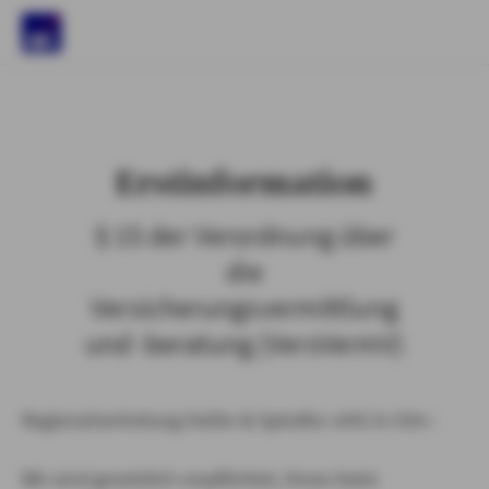
)
Erstinformation
§ 15 der Verordnung über
die
Versicherungsvermittlung
und -beratung (VersVermV)
Regionalvertretung Haller & Spindler oHG in Ulm :
Wir sind gesetzlich verpflichtet, Ihnen beim