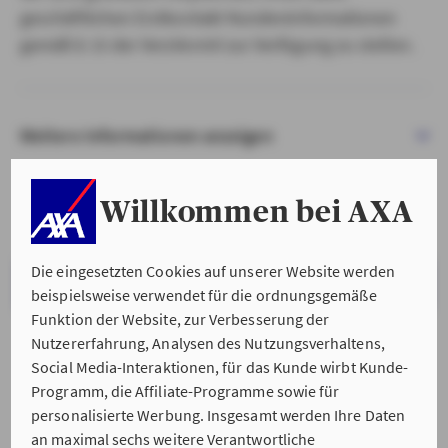
geschäftlichen Erstkontakt Kundeninformationen
gemäß § 15 der VersVermV zur Verfügung zu stellen.
Weitere Informationen anzeigen
Willkommen bei AXA
Die eingesetzten Cookies auf unserer Website werden
VERSTANDEN & WEITER
beispielsweise verwendet für die ordnungsgemäße
Funktion der Website, zur Verbesserung der
Nutzererfahrung, Analysen des Nutzungsverhaltens,
Social Media-Interaktionen, für das Kunde wirbt Kunde-
Programm, die Affiliate-Programme sowie für
personalisierte Werbung. Insgesamt werden Ihre Daten
an maximal sechs weitere Verantwortliche