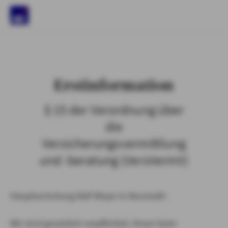
)
Erstinformation
§ 15 der Verordnung über
die
Versicherungsvermittlung
und -beratung (VersVermV)
Hauptvertretung Ralf Meyer in Neustadt :
Wir sind gesetzlich verpflichtet, Ihnen beim