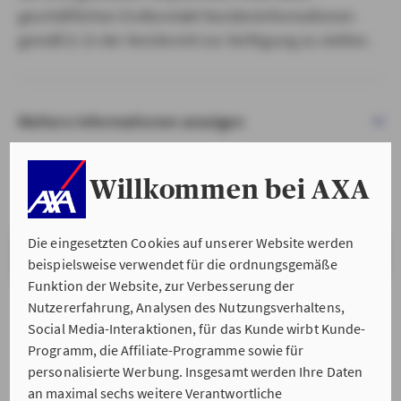
geschäftlichen Erstkontakt Kundeninformationen
gemäß § 15 der VersVermV zur Verfügung zu stellen.
Weitere Informationen anzeigen
Willkommen bei AXA
Die eingesetzten Cookies auf unserer Website werden
VERSTANDEN & WEITER
beispielsweise verwendet für die ordnungsgemäße
Funktion der Website, zur Verbesserung der
Nutzererfahrung, Analysen des Nutzungsverhaltens,
Social Media-Interaktionen, für das Kunde wirbt Kunde-
Programm, die Affiliate-Programme sowie für
personalisierte Werbung. Insgesamt werden Ihre Daten
an maximal sechs weitere Verantwortliche