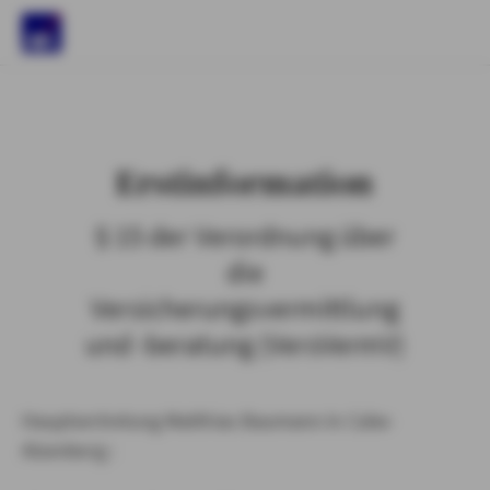
)
Erstinformation
§ 15 der Verordnung über
die
Versicherungsvermittlung
und -beratung (VersVermV)
Hauptvertretung Matthias Baumann in Calw-
Alzenberg :