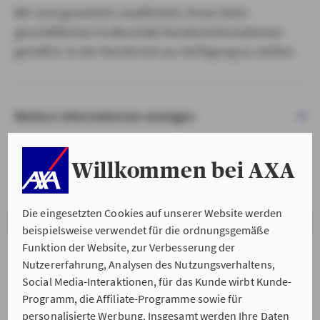
Wir sind gesetzlich verpflichtet, Ihnen beim
geschäftlichen Erstkontakt Kundeninformationen
gemäß § 15 der VersVermV zur Verfügung zu stellen.
Weitere Informationen anzeigen
Willkommen bei AXA
Die eingesetzten Cookies auf unserer Website werden
VERSTANDEN & WEITER
beispielsweise verwendet für die ordnungsgemäße
Funktion der Website, zur Verbesserung der
Nutzererfahrung, Analysen des Nutzungsverhaltens,
Social Media-Interaktionen, für das Kunde wirbt Kunde-
Programm, die Affiliate-Programme sowie für
personalisierte Werbung. Insgesamt werden Ihre Daten