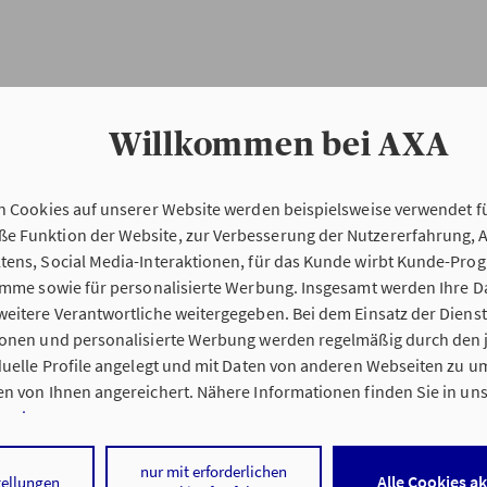
Willkommen bei AXA
n Cookies auf unserer Website werden beispielsweise verwendet fü
Erstinformation
 Funktion der Website, zur Verbesserung der Nutzererfahrung, 
tens, Social Media-Interaktionen, für das Kunde wirbt Kunde-Pro
ramme sowie für personalisierte Werbung. Insgesamt werden Ihre D
Verordnung über die Versicherungsvermitt
eitere Verantwortliche weitergegeben. Bei dem Einsatz der Dienste
beratung (VersVermV)
ionen und personalisierte Werbung werden regelmäßig durch den 
iduelle Profile angelegt und mit Daten von anderen Webseiten zu 
n von Ihnen angereichert. Nähere Informationen finden Sie in un
nweisen
.
g Stefan Zachrau in Frammersbach :
 auf „Alle Cookies akzeptieren" stimmen Sie für alle nicht technisc
nur mit erforderlichen
Alle Cookies a
tellungen