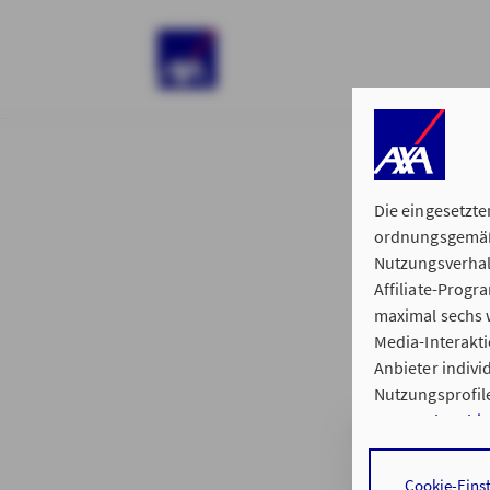
)
Die eingesetzte
ordnungsgemäße
Nutzungsverhal
Affiliate-Prog
§ 15 der 
maximal sechs w
Media-Interakt
Anbieter indiv
Nutzungsprofile
Datenschutzhi
Hauptvertretun
Durch den Klick
Cookie-Eins