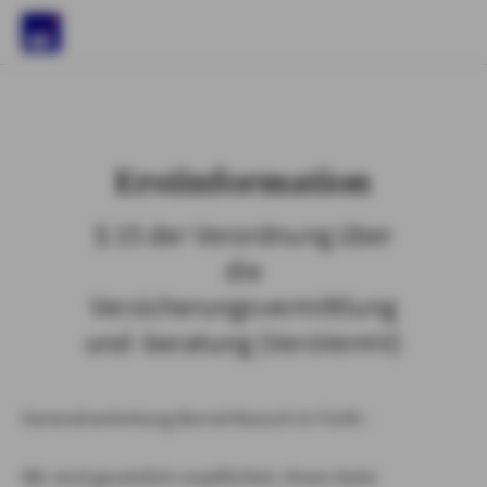
)
Erstinformation
§ 15 der Verordnung über
die
Versicherungsvermittlung
und -beratung (VersVermV)
Generalvertretung Bernd Keusch in Fürth :
Wir sind gesetzlich verpflichtet, Ihnen beim