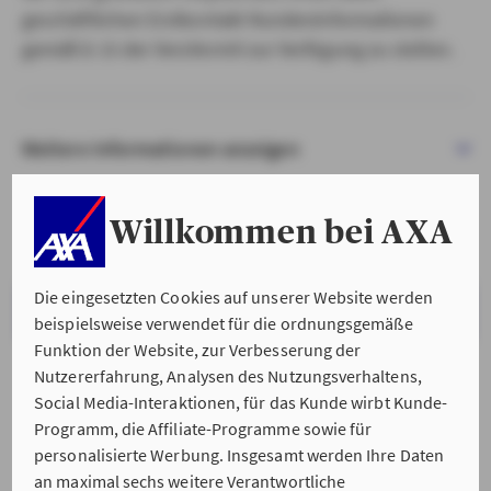
geschäftlichen Erstkontakt Kundeninformationen
gemäß § 15 der VersVermV zur Verfügung zu stellen.
Weitere Informationen anzeigen
Willkommen bei AXA
Die eingesetzten Cookies auf unserer Website werden
VERSTANDEN & WEITER
beispielsweise verwendet für die ordnungsgemäße
Funktion der Website, zur Verbesserung der
Nutzererfahrung, Analysen des Nutzungsverhaltens,
Social Media-Interaktionen, für das Kunde wirbt Kunde-
Programm, die Affiliate-Programme sowie für
personalisierte Werbung. Insgesamt werden Ihre Daten
an maximal sechs weitere Verantwortliche