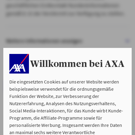
geschäftlichen Erstkontakt Kundeninformationen
gemäß § 15 der VersVermV zur Verfügung zu stellen.
Weitere Informationen anzeigen
Willkommen bei AXA
Die eingesetzten Cookies auf unserer Website werden
VERSTANDEN & WEITER
beispielsweise verwendet für die ordnungsgemäße
Funktion der Website, zur Verbesserung der
Nutzererfahrung, Analysen des Nutzungsverhaltens,
Social Media-Interaktionen, für das Kunde wirbt Kunde-
Programm, die Affiliate-Programme sowie für
personalisierte Werbung. Insgesamt werden Ihre Daten
an maximal sechs weitere Verantwortliche