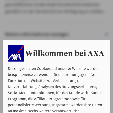
geschäftlichen Erstkontakt Kundeninformationen
gemäß § 15 der VersVermV zur Verfügung zu stellen.
Weitere Informationen anzeigen
Willkommen bei AXA
Die eingesetzten Cookies auf unserer Website werden
VERSTANDEN & WEITER
beispielsweise verwendet für die ordnungsgemäße
Funktion der Website, zur Verbesserung der
Nutzererfahrung, Analysen des Nutzungsverhaltens,
Social Media-Interaktionen, für das Kunde wirbt Kunde-
Programm, die Affiliate-Programme sowie für
personalisierte Werbung. Insgesamt werden Ihre Daten
an maximal sechs weitere Verantwortliche