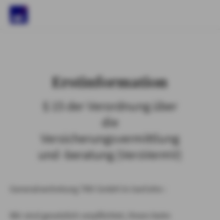
)
Erstinformation
§ 15 der Verordnung über
die
Versicherungsvermittlung
und -beratung (VersVermV)
Generalvertretung TKV GmbH in Iserlohn :
Wir sind gesetzlich verpflichtet, Ihnen beim