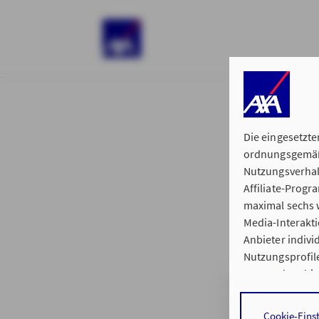
)
Die eingesetzte
ordnungsgemäße
Nutzungsverhal
Affiliate-Prog
§ 15 der 
maximal sechs w
Media-Interakt
Anbieter indiv
Nutzungsprofile
Datenschutzhi
Regionalvertretu
Durch den Klick
Cookie-Eins