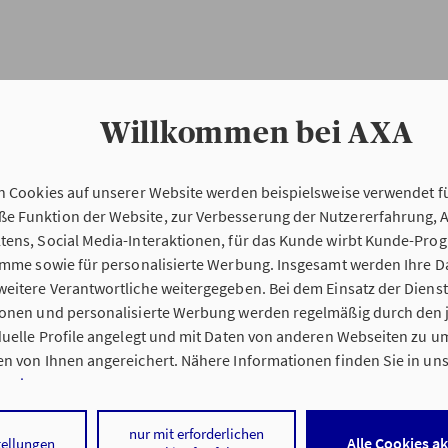
Willkommen bei AXA
n Cookies auf unserer Website werden beispielsweise verwendet fü
Erstinformation
 Funktion der Website, zur Verbesserung der Nutzererfahrung, 
tens, Social Media-Interaktionen, für das Kunde wirbt Kunde-Pro
ramme sowie für personalisierte Werbung. Insgesamt werden Ihre D
Verordnung über die Versicherungsvermitt
eitere Verantwortliche weitergegeben. Bei dem Einsatz der Dienste
beratung (VersVermV)
ionen und personalisierte Werbung werden regelmäßig durch den 
iduelle Profile angelegt und mit Daten von anderen Webseiten zu 
n von Ihnen angereichert. Nähere Informationen finden Sie in un
nweisen
.
ng Kretzler & Eisinger OHG in Illingen :
 auf „Alle Cookies akzeptieren" stimmen Sie für alle nicht technisc
nur mit erforderlichen
Alle Cookies a
tellungen