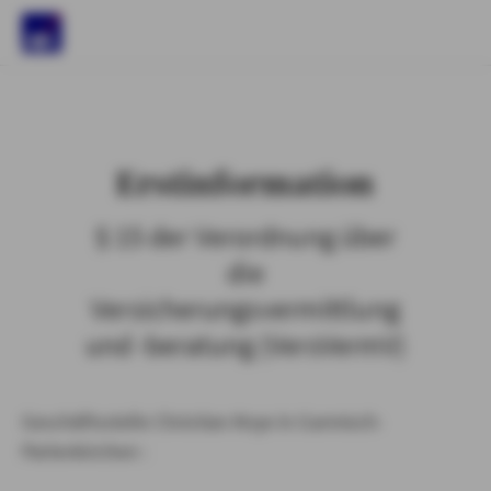
)
Erstinformation
§ 15 der Verordnung über
die
Versicherungsvermittlung
und -beratung (VersVermV)
Geschäftsstelle Christian Knye in Garmisch-
Partenkirchen :