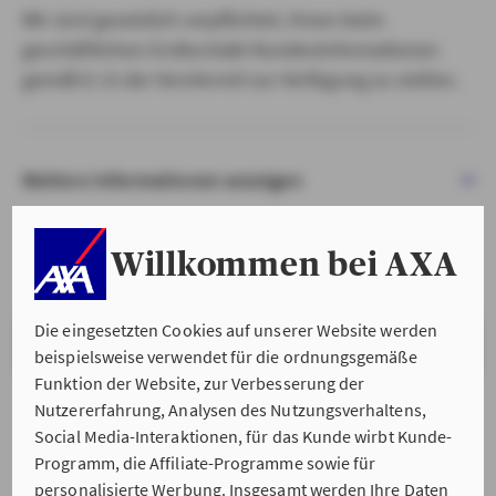
Wir sind gesetzlich verpflichtet, Ihnen beim
geschäftlichen Erstkontakt Kundeninformationen
gemäß § 15 der VersVermV zur Verfügung zu stellen.
Weitere Informationen anzeigen
Willkommen bei AXA
Die eingesetzten Cookies auf unserer Website werden
VERSTANDEN & WEITER
beispielsweise verwendet für die ordnungsgemäße
Funktion der Website, zur Verbesserung der
Nutzererfahrung, Analysen des Nutzungsverhaltens,
Social Media-Interaktionen, für das Kunde wirbt Kunde-
Programm, die Affiliate-Programme sowie für
personalisierte Werbung. Insgesamt werden Ihre Daten