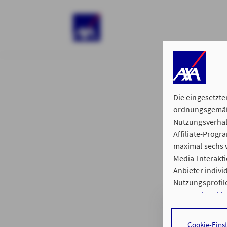
)
Die eingesetzte
ordnungsgemäße
Nutzungsverhal
Affiliate-Prog
§ 15 der 
maximal sechs w
Media-Interakt
Anbieter indiv
Nutzungsprofile
Datenschutzhi
Geschäftsstell
Durch den Klick
Cookie-Eins