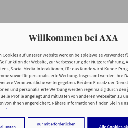
Willkommen bei AXA
n Cookies auf unserer Website werden beispielsweise verwendet fü
Erstinformation
 Funktion der Website, zur Verbesserung der Nutzererfahrung, 
tens, Social Media-Interaktionen, für das Kunde wirbt Kunde-Pro
ramme sowie für personalisierte Werbung. Insgesamt werden Ihre D
Verordnung über die Versicherungsvermitt
eitere Verantwortliche weitergegeben. Bei dem Einsatz der Dienste
beratung (VersVermV)
ionen und personalisierte Werbung werden regelmäßig durch den 
iduelle Profile angelegt und mit Daten von anderen Webseiten zu 
n von Ihnen angereichert. Nähere Informationen finden Sie in un
nweisen
.
e Baumbach & Schweinhagen oHG in Bad Salzungen :
 auf „Alle Cookies akzeptieren" stimmen Sie für alle nicht technisc
nur mit erforderlichen
Alle Cookies a
tellungen