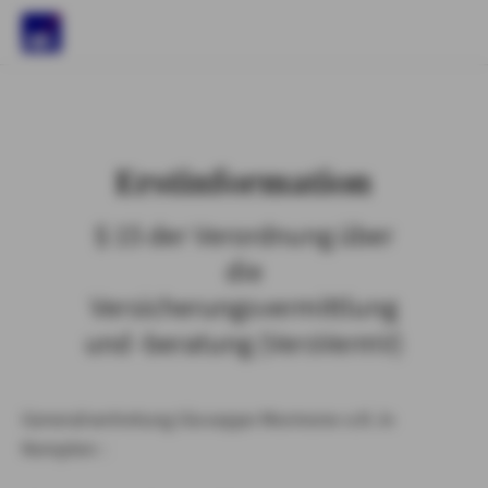
)
Erstinformation
§ 15 der Verordnung über
die
Versicherungsvermittlung
und -beratung (VersVermV)
Generalvertretung Giuseppe Mormone e.K. in
Kempten :