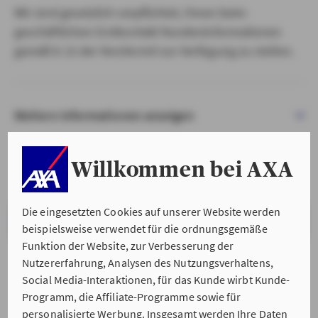
Wir sind gesetzlich verpflichtet, Ihnen beim
geschäftlichen Erstkontakt Kundeninformationen
gemäß § 15 der VersVermV zur Verfügung zu stellen.
Weitere Informationen anzeigen
Willkommen bei AXA
Die eingesetzten Cookies auf unserer Website werden
VERSTANDEN & WEITER
beispielsweise verwendet für die ordnungsgemäße
Funktion der Website, zur Verbesserung der
Nutzererfahrung, Analysen des Nutzungsverhaltens,
Social Media-Interaktionen, für das Kunde wirbt Kunde-
Programm, die Affiliate-Programme sowie für
personalisierte Werbung. Insgesamt werden Ihre Daten