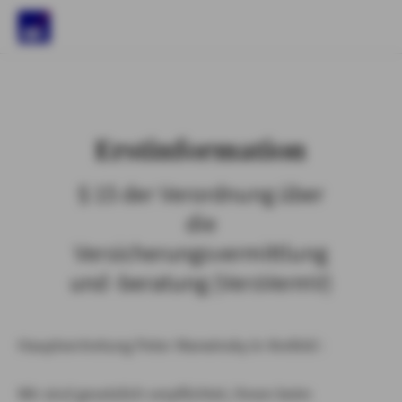
)
Erstinformation
§ 15 der Verordnung über
die
Versicherungsvermittlung
und -beratung (VersVermV)
Hauptvertretung Peter Marwinsky in Krefeld :
Wir sind gesetzlich verpflichtet, Ihnen beim