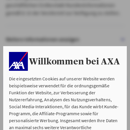
geschäftlichen Erstkontakt Kundeninformationen
gemäß § 15 der VersVermV zur Verfügung zu stellen.
Weitere Informationen anzeigen
Willkommen bei AXA
Die eingesetzten Cookies auf unserer Website werden
VERSTANDEN & WEITER
beispielsweise verwendet für die ordnungsgemäße
Funktion der Website, zur Verbesserung der
Nutzererfahrung, Analysen des Nutzungsverhaltens,
Social Media-Interaktionen, für das Kunde wirbt Kunde-
Programm, die Affiliate-Programme sowie für
personalisierte Werbung. Insgesamt werden Ihre Daten
an maximal sechs weitere Verantwortliche