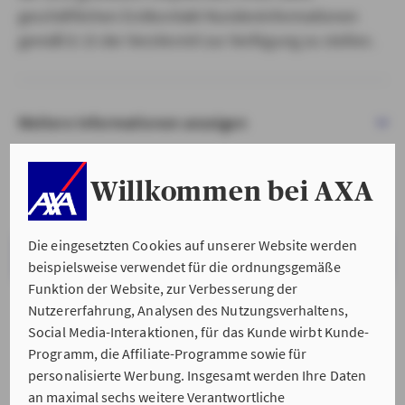
geschäftlichen Erstkontakt Kundeninformationen
gemäß § 15 der VersVermV zur Verfügung zu stellen.
Weitere Informationen anzeigen
Willkommen bei AXA
Die eingesetzten Cookies auf unserer Website werden
VERSTANDEN & WEITER
beispielsweise verwendet für die ordnungsgemäße
Funktion der Website, zur Verbesserung der
Nutzererfahrung, Analysen des Nutzungsverhaltens,
Social Media-Interaktionen, für das Kunde wirbt Kunde-
Programm, die Affiliate-Programme sowie für
personalisierte Werbung. Insgesamt werden Ihre Daten
an maximal sechs weitere Verantwortliche