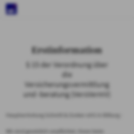
)
Erstinformation
§ 15 der Verordnung über
die
Versicherungsvermittlung
und -beratung (VersVermV)
Hauptvertretung Schmitt & Zunker oHG in Bitburg :
Wir sind gesetzlich verpflichtet, Ihnen beim