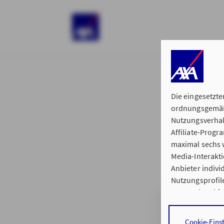
)
Die eingesetzte
ordnungsgemäße
Nutzungsverhal
Affiliate-Prog
§ 15 der 
maximal sechs w
Media-Interakt
Anbieter indiv
Nutzungsprofile
Datenschutzhi
Regionalvertret
Durch den Klick
Cookie-Eins