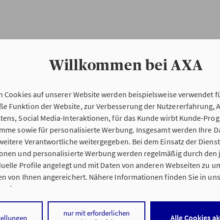
Willkommen bei AXA
n Cookies auf unserer Website werden beispielsweise verwendet fü
Erstinformation
 Funktion der Website, zur Verbesserung der Nutzererfahrung, 
tens, Social Media-Interaktionen, für das Kunde wirbt Kunde-Pro
ramme sowie für personalisierte Werbung. Insgesamt werden Ihre D
Verordnung über die Versicherungsvermitt
eitere Verantwortliche weitergegeben. Bei dem Einsatz der Dienste
beratung (VersVermV)
ionen und personalisierte Werbung werden regelmäßig durch den 
iduelle Profile angelegt und mit Daten von anderen Webseiten zu 
n von Ihnen angereichert. Nähere Informationen finden Sie in un
nweisen
.
ung Judith Engeler in Bad Malente :
 auf „Alle Cookies akzeptieren" stimmen Sie für alle nicht technisc
nur mit erforderlichen
Alle Cookies a
tellungen