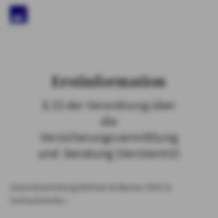
)
Erstinformation
§ 15 der Verordnung über
die
Versicherungsvermittlung
und -beratung (VersVermV)
Generalvertretung Büttner & Werner OHG in
Gerhardshofen :