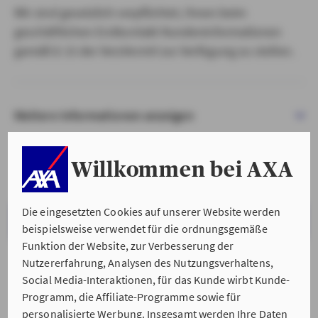
Wir sind gesetzlich verpflichtet, Ihnen beim
geschäftlichen Erstkontakt Kundeninformationen
gemäß § 15 der VersVermV zur Verfügung zu stellen.
Weitere Informationen anzeigen
Willkommen bei AXA
Die eingesetzten Cookies auf unserer Website werden
VERSTANDEN & WEITER
beispielsweise verwendet für die ordnungsgemäße
Funktion der Website, zur Verbesserung der
Nutzererfahrung, Analysen des Nutzungsverhaltens,
Social Media-Interaktionen, für das Kunde wirbt Kunde-
Programm, die Affiliate-Programme sowie für
personalisierte Werbung. Insgesamt werden Ihre Daten