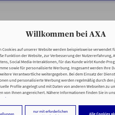
Willkommen bei AXA
n Cookies auf unserer Website werden beispielsweise verwendet fü
 Funktion der Website, zur Verbesserung der Nutzererfahrung, 
Unsere Expertise
tens, Social Media-Interaktionen, für das Kunde wirbt Kunde-Pro
ramme sowie für personalisierte Werbung. Insgesamt werden Ihre D
eitere Verantwortliche weitergegeben. Bei dem Einsatz der Dienste
ionen und personalisierte Werbung werden regelmäßig durch den 
iduelle Profile angelegt und mit Daten von anderen Webseiten zu 
Privat-Haftpflicht
Gesundheit
n von Ihnen angereichert. Nähere Informationen finden Sie in un
nweisen
.
 auf „Alle Cookies akzeptieren" stimmen Sie für alle nicht technisc
nur mit erforderlichen
Alle Cookies a
tellungen