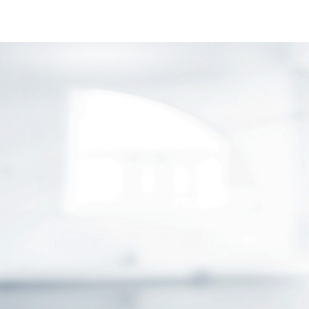
HAUS & WOHNUNG
VORSORGE & VERMÖGEN
GESUNDHEIT
PRIVATKUNDEN
GESCHÄFTSKUNDEN
ÖFFENTLICHER DIENST