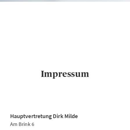
AXA Hauptvertretung
ÜBER UNS
Dirk Milde in
Bersenbrück
Impress
um
Impressum
Hauptvertretung Dirk Milde
Am Brink 6