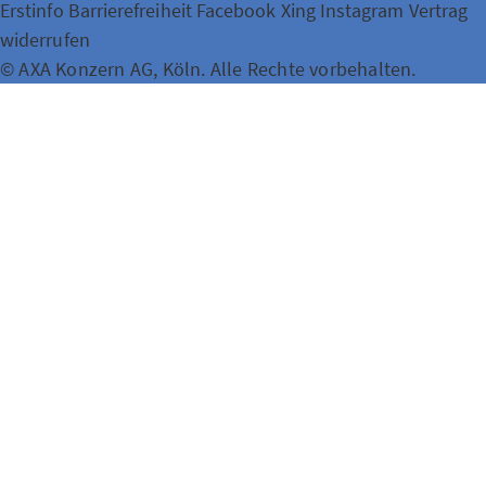
Erstinfo
Barrierefreiheit
Facebook
Xing
Instagram
Vertrag
widerrufen
© AXA Konzern AG, Köln. Alle Rechte vorbehalten.