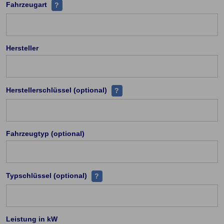
Handelt es sich z.B PKW, Leichtkraftrad, Kraftrad ü
Fahrzeugart
?
Hersteller
Zu jedem Hersteller existieren ei
Herstellerschlüssel (optional)
?
Fahrzeugtyp (optional)
Jeder Fahrzeugtyp (PKW) hat eine einde
Typschlüssel (optional)
?
Leistung in kW