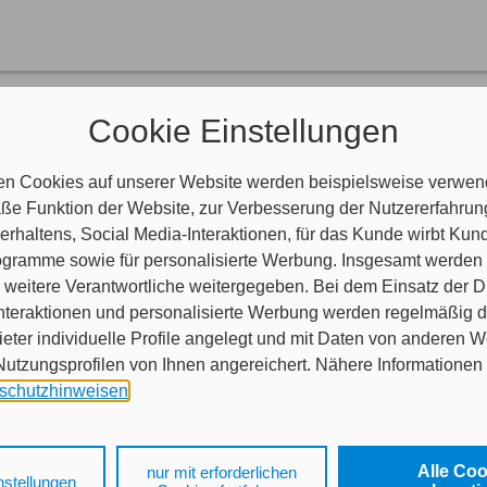
rüher Doppelkarte)
Cookie Einstellungen
eug ummelden?
nderen Versicherer versichertes Fahrzeug bei AXA versichern?
hrzeug anmelden?
en Cookies auf unserer Website werden beispielsweise verwend
e Funktion der Website, zur Verbesserung der Nutzererfahrun
Fahrzeugs bei der Zulassungsstelle benötigen Sie eine 7-stellige N
rhaltens, Social Media-Interaktionen, für das Kunde wirbt Ku
tigung ("Doppelkarte") benötigen Sie heute nicht mehr. Hier können Sie
Programme sowie für personalisierte Werbung. Insgesamt werden
weitere Verantwortliche weitergegeben. Bei dem Einsatz der Di
nteraktionen und personalisierte Werbung werden regelmäßig 
ieter individuelle Profile angelegt und mit Daten von anderen 
tzungsprofilen von Ihnen angereichert. Nähere Informationen 
schutzhinweisen
.
Nachname
 auf „Alle Cookies akzeptieren" stimmen Sie für alle nicht tech
 Cookies sowohl der Speicherung der notwendigen Informatione
Alle Co
nur mit erforderlichen
nstellungen