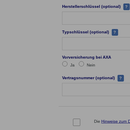
Zu j
Herstellerschlüssel (optional)
?
Jeder Fah
Typschlüssel (optional)
?
Vorversicherung bei AXA
Ja
Nein
Ihre Ve
Vertragsnummer (optional)
?
Die
Hinweise zum 