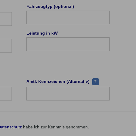
edem Hersteller existieren eindeutige Herstellerschlüssel-Nummer
Fahrzeugtyp (optional)
rzeugtyp (PKW) hat eine eindeutige Typ-Schlüsselnummer (TSN). Di
Leistung in kW
rtrags-/Versicherungsscheinnummer finden Sie in Ihrem Vertrag (Pol
Alternativfeld, wenn 
Amtl. Kennzeichen (Alternativ)
?
Datenschutz
habe ich zur Kenntnis genommen.