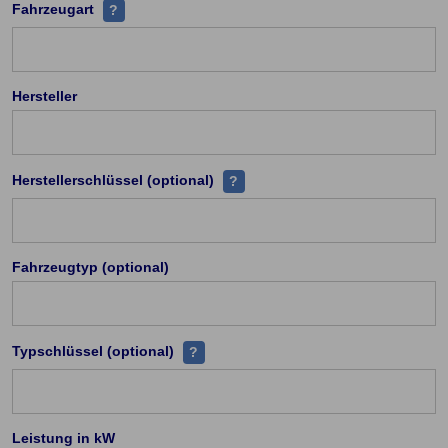
Handelt es sich z.B PKW, Leichtkraftrad, Kraftrad ü
Fahrzeugart
?
Hersteller
Zu jedem Hersteller existieren ei
Herstellerschlüssel (optional)
?
Fahrzeugtyp (optional)
Jeder Fahrzeugtyp (PKW) hat eine einde
Typschlüssel (optional)
?
Leistung in kW