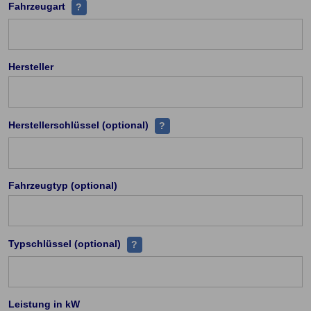
Handelt es sich z.B PKW, Leichtkraftrad, Kraftrad ü
Fahrzeugart
?
Hersteller
Zu jedem Hersteller existieren ei
Herstellerschlüssel (optional)
?
Fahrzeugtyp (optional)
Jeder Fahrzeugtyp (PKW) hat eine einde
Typschlüssel (optional)
?
Leistung in kW