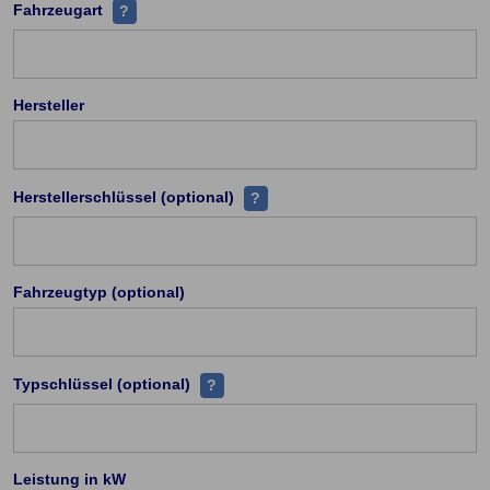
Handelt es sich z.B PKW, Leichtkraftrad, Kraftrad ü
Fahrzeugart
?
Hersteller
Zu jedem Hersteller existieren ei
Herstellerschlüssel (optional)
?
Fahrzeugtyp (optional)
Jeder Fahrzeugtyp (PKW) hat eine einde
Typschlüssel (optional)
?
Leistung in kW