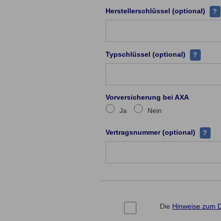
Zu j
Herstellerschlüssel (optional)
?
Jeder Fah
Typschlüssel (optional)
?
Vorversicherung bei AXA
Ja
Nein
Ihre Ve
Vertragsnummer (optional)
?
Die
Hinweise zum 