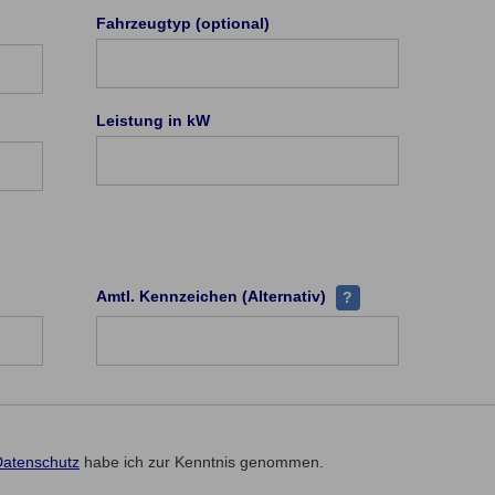
edem Hersteller existieren eindeutige Herstellerschlüssel-Nummer
Fahrzeugtyp (optional)
rzeugtyp (PKW) hat eine eindeutige Typ-Schlüsselnummer (TSN). Di
Leistung in kW
rtrags-/Versicherungsscheinnummer finden Sie in Ihrem Vertrag (Pol
Alternativfeld, wenn 
Amtl. Kennzeichen (Alternativ)
?
Datenschutz
habe ich zur Kenntnis genommen.