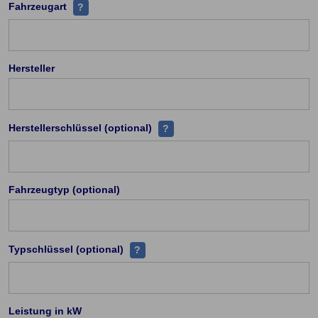
Handelt es sich z.B PKW, Leichtkraftrad, Kraftrad ü
Fahrzeugart
?
Hersteller
Zu jedem Hersteller existieren ei
Herstellerschlüssel (optional)
?
Fahrzeugtyp (optional)
Jeder Fahrzeugtyp (PKW) hat eine einde
Typschlüssel (optional)
?
Leistung in kW