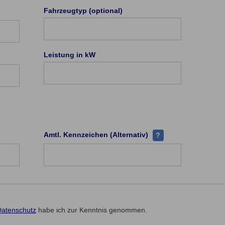
edem Hersteller existieren eindeutige Herstellerschlüssel-Nummer
Fahrzeugtyp (optional)
rzeugtyp (PKW) hat eine eindeutige Typ-Schlüsselnummer (TSN). Di
Leistung in kW
rtrags-/Versicherungsscheinnummer finden Sie in Ihrem Vertrag (Pol
Alternativfeld, wenn 
Amtl. Kennzeichen (Alternativ)
?
Datenschutz
habe ich zur Kenntnis genommen.