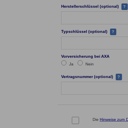
Zu j
Herstellerschlüssel (optional)
?
Jeder Fah
Typschlüssel (optional)
?
Vorversicherung bei AXA
Ja
Nein
Ihre Ve
Vertragsnummer (optional)
?
Die
Hinweise zum 