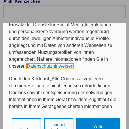
Amtl. Kennzeichen
Programme sowie für personalisierte Werbung.
Insgesamt werden Ihre Daten an maximal sechs
weitere Verantwortliche weitergegeben. Bei dem
Einsatz der Dienste für Social Media-Interaktionen
Telefon Vorwahl: (optional)
und personalisierte Werbung werden regelmäßig
durch den jeweiligen Anbieter individuelle Profile
angelegt und mit Daten von anderen Webseiten zu
Durchwahl (optional)
umfassenden Nutzungsprofilen von Ihnen
angereichert. Nähere Informationen finden Sie in
unseren
Datenschutzhinweisen
.
E-Mail (optional)
Durch den Klick auf „Alle Cookies akzeptieren"
stimmen Sie für alle nicht technisch erforderlichen
Cookies sowohl der Speicherung der notwendigen
Informationen in Ihrem Gerät bzw. dem Zugriff auf die
bereits in Ihrem Gerät gespeicherten Informationen
gemäß § 25 Abs. 1 TDDDG als auch der Verarbeitung
Ihrer Daten zu den angegebenen Zwecken in unseren
nur mit
Weiter
Alle
Datenschutzhinweisen
gemäß Art. 6 Abs. 1 lit. a