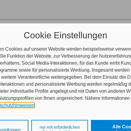
rsicherungskarte
Cookie Einstellungen
e (vormals: Grüne Karte) dient als Nachweis Ihrer Kfz-Haftpflichtversi
ionale Versicherungen für den Kraftverkehr bestehen.
 Ländern Island, Kroatien, Liechtenstein, Norwegen, Schweiz, Andorra
en Cookies auf unserer Website werden beispielsweise verwend
nachweis (Kennzeichenabkommen) aus.
e Funktion der Website, zur Verbesserung der Nutzererfahrun
 andere europäische Länder reisen, benötigen Sie darüber hinaus die i
rhaltens, Social Media-Interaktionen, für das Kunde wirbt Ku
Programme sowie für personalisierte Werbung. Insgesamt werden
weitere Verantwortliche weitergegeben. Bei dem Einsatz der Di
nteraktionen und personalisierte Werbung werden regelmäßig 
ieter individuelle Profile angelegt und mit Daten von anderen 
tzungsprofilen von Ihnen angereichert. Nähere Informationen 
schutzhinweisen
.
 auf „Alle Cookies akzeptieren" stimmen Sie für alle nicht tech
 Cookies sowohl der Speicherung der notwendigen Informatione
Alle Co
nur mit erforderlichen
nstellungen