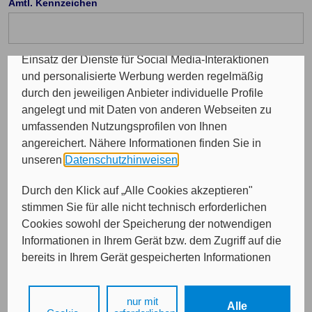
Amtl. Kennzeichen
Programme sowie für personalisierte Werbung.
Insgesamt werden Ihre Daten an maximal sechs
weitere Verantwortliche weitergegeben. Bei dem
Einsatz der Dienste für Social Media-Interaktionen
Telefon Vorwahl: (optional)
und personalisierte Werbung werden regelmäßig
durch den jeweiligen Anbieter individuelle Profile
angelegt und mit Daten von anderen Webseiten zu
Durchwahl (optional)
umfassenden Nutzungsprofilen von Ihnen
angereichert. Nähere Informationen finden Sie in
unseren
Datenschutzhinweisen
.
E-Mail (optional)
Durch den Klick auf „Alle Cookies akzeptieren"
stimmen Sie für alle nicht technisch erforderlichen
Cookies sowohl der Speicherung der notwendigen
Informationen in Ihrem Gerät bzw. dem Zugriff auf die
bereits in Ihrem Gerät gespeicherten Informationen
gemäß § 25 Abs. 1 TDDDG als auch der Verarbeitung
Ihrer Daten zu den angegebenen Zwecken in unseren
nur mit
Weiter
Alle
Datenschutzhinweisen
gemäß Art. 6 Abs. 1 lit. a