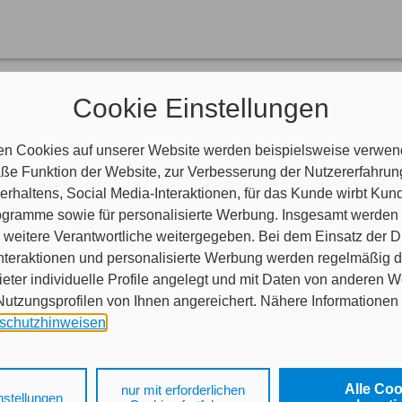
rsicherungskarte
Cookie Einstellungen
e (vormals: Grüne Karte) dient als Nachweis Ihrer Kfz-Haftpflichtversi
ionale Versicherungen für den Kraftverkehr bestehen.
 Ländern Island, Kroatien, Liechtenstein, Norwegen, Schweiz, Andorra
en Cookies auf unserer Website werden beispielsweise verwend
nachweis (Kennzeichenabkommen) aus.
e Funktion der Website, zur Verbesserung der Nutzererfahrun
 andere europäische Länder reisen, benötigen Sie darüber hinaus die i
rhaltens, Social Media-Interaktionen, für das Kunde wirbt Ku
Programme sowie für personalisierte Werbung. Insgesamt werden
weitere Verantwortliche weitergegeben. Bei dem Einsatz der Di
nteraktionen und personalisierte Werbung werden regelmäßig 
ieter individuelle Profile angelegt und mit Daten von anderen 
tzungsprofilen von Ihnen angereichert. Nähere Informationen 
schutzhinweisen
.
 auf „Alle Cookies akzeptieren" stimmen Sie für alle nicht tech
 Cookies sowohl der Speicherung der notwendigen Informatione
Alle Co
nur mit erforderlichen
nstellungen